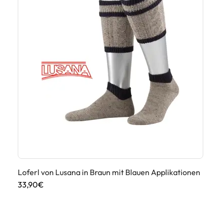
He
We
69
Loferl von Lusana in Braun mit Blauen Applikationen
33,90€