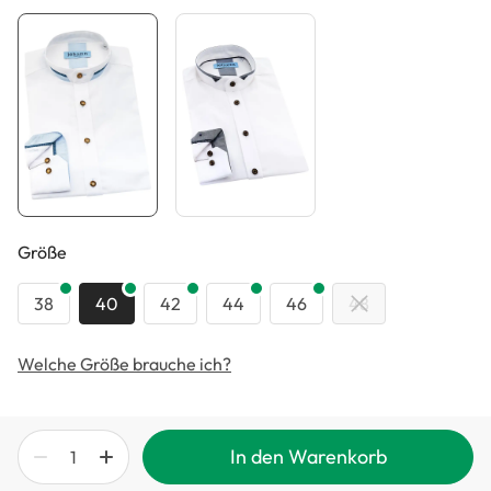
auswählen
Größe
38
40
42
44
46
48
Welche Größe brauche ich?
In den Warenkorb