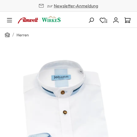
zur
Newsletter-Anmeldung
alt springen
Home
/
Herren
Bildergalerie überspringen