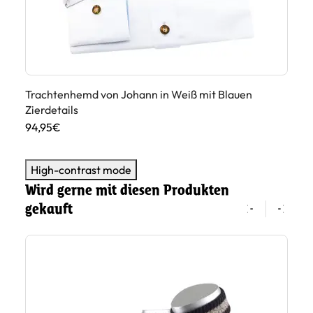
en
Trachtenhemd von Johann in Weiß mit Blauen
Tr
Zierdetails
Zi
94,95€
89
High-contrast mode
Wird gerne mit diesen Produkten
gekauft