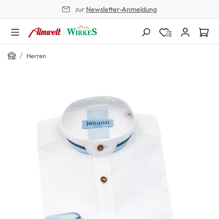
zur
Newsletter-Anmeldung
alt springen
Home
/
Herren
Bildergalerie überspringen