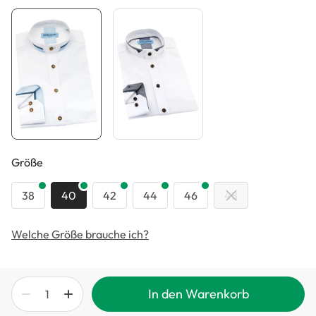
auswählen
Größe
38
40
42
44
46
48
Welche Größe brauche ich?
In den Warenkorb