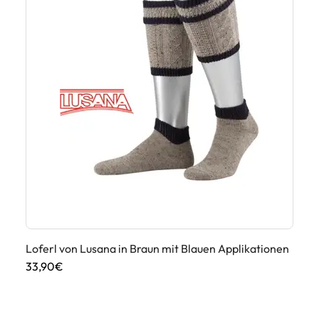
He
We
69
Loferl von Lusana in Braun mit Blauen Applikationen
33,90€