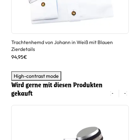
en
Trachtenhemd von Johann in Weiß mit Blauen
Tr
Zierdetails
Zi
94,95€
89
High-contrast mode
Wird gerne mit diesen Produkten
gekauft