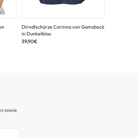
on
Dirndlschürze Corinna von Gamsbock
Dirndl von 
in Dunkelblau
89,95€
39,90€
ws sowie