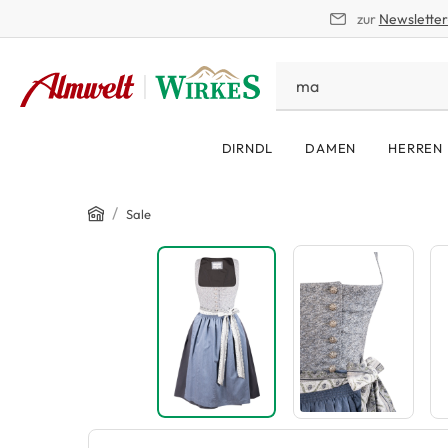
zur
Newslette
springen
Zur Hauptnavigation springen
DIRNDL
DAMEN
HERREN
Home
/
Sale
Bildergalerie überspringen