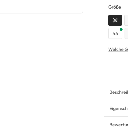
au
Größe
32
46
Welche G
Beschrei
Eigensch
Bewertu