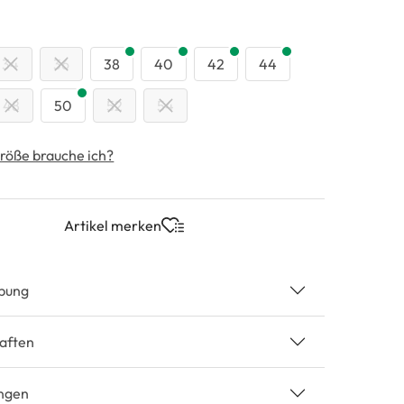
swählen
34
36
38
40
42
44
48
50
52
54
röße brauche ich?
Artikel merken
bung
aften
ngen