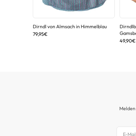
amsbock in
Dirndl von Almsach in Himmelblau
Dirndlb
Gamsbo
79,95€
49,90€
Melden 
Newsl