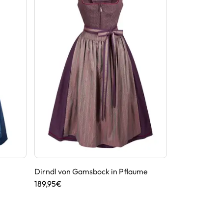
Dirndl von Gamsbock in Pflaume
Dirndl von G
189,95€
199,90€