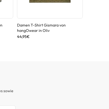
ün
Damen T-Shirt Gismara von
Dirndl Fances
hangOwear in Oliv
119,95€
44,95€
ws sowie