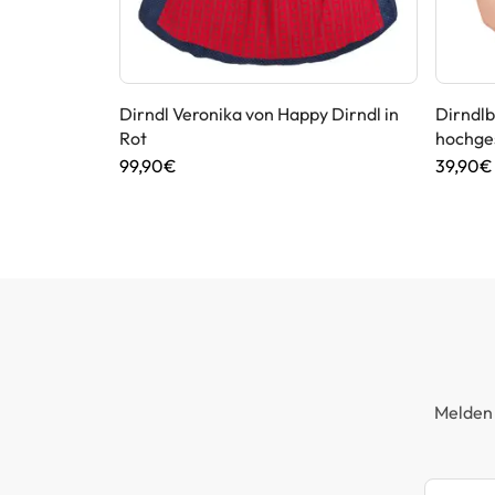
immelblau
Dirndl Veronika von Happy Dirndl in
Dirndlb
Rot
hochge
99,90€
39,90€
Melden 