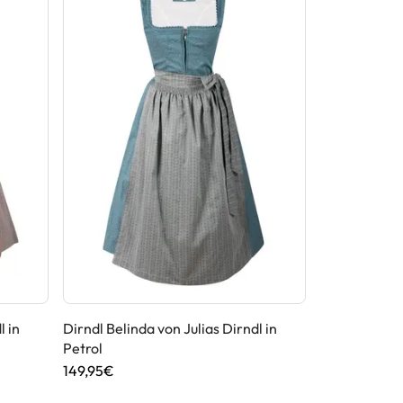
l in
Dirndl Belinda von Julias Dirndl in
Dirndl Claudi
Petrol
Grün
149,95€
179,95€