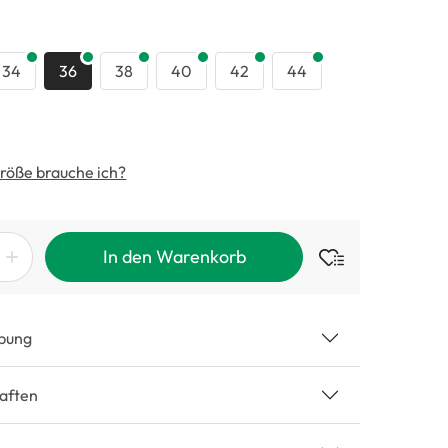
swählen
34
36
38
40
42
44
röße brauche ich?
In den Warenkorb
bung
aften