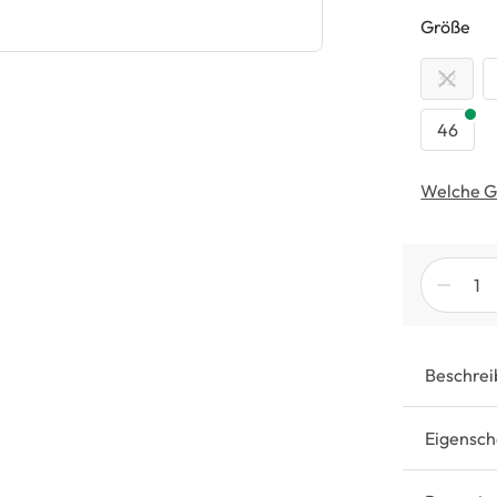
au
Größe
32
46
Welche G
Beschrei
Eigensch