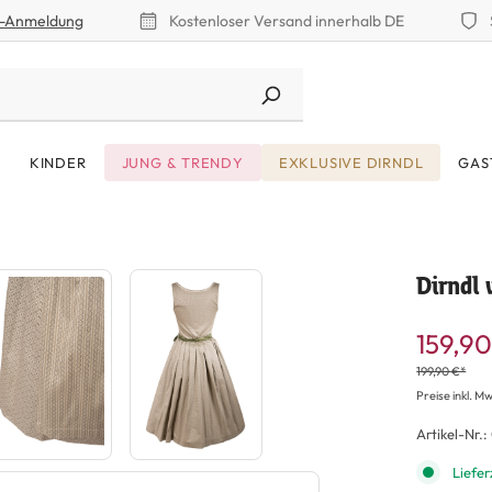
r-Anmeldung
Kostenloser Versand innerhalb DE
KINDER
JUNG & TRENDY
EXKLUSIVE DIRNDL
GAS
Dirndl 
159,90
199,90 €*
Preise inkl. Mw
Artikel-Nr.:
Liefer