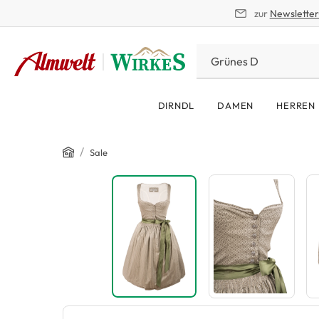
zur
Newslette
springen
Zur Hauptnavigation springen
DIRNDL
DAMEN
HERREN
Home
/
Sale
Bildergalerie überspringen