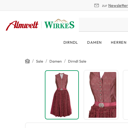
zur
Newslette
springen
Zur Hauptnavigation springen
DIRNDL
DAMEN
HERREN
Home
/
/
/
Sale
Damen
Dirndl Sale
Bildergalerie überspringen