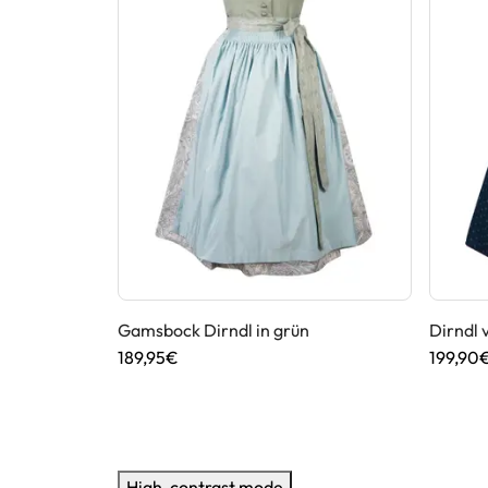
sbock in
Gamsbock Dirndl in grün
Dirndl 
189,95€
199,90
High-contrast mode