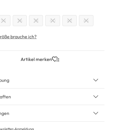
swählen
34
36
38
40
42
44
röße brauche ich?
Artikel merken
bung
aften
ngen
wsletter-Anmeldung