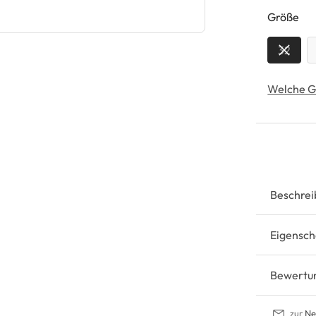
au
Größe
32
Welche G
Beschrei
Eigensch
Bewertu
zur
Ne