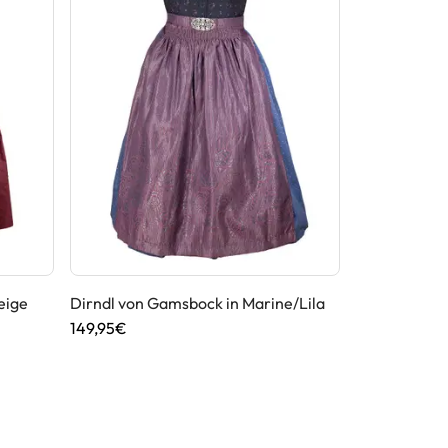
eige
Dirndl von Gamsbock in Marine/Lila
Dirndl von 
149,95€
189,95€