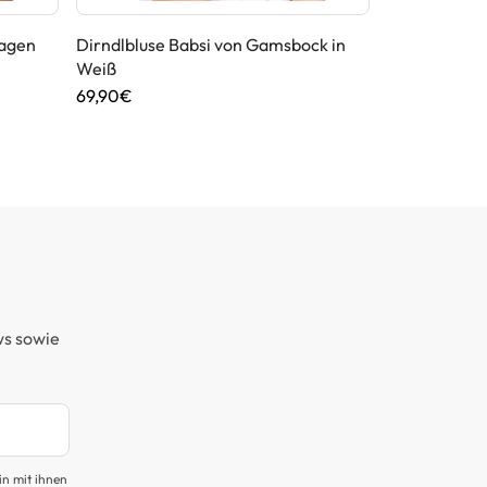
ragen
Dirndlbluse Babsi von Gamsbock in
Gastrodirndl
Weiß
Schwarz
69,90€
119,90€
ws sowie
in mit ihnen