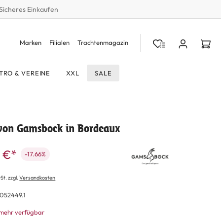
Sicheres Einkaufen
Marken
Filialen
Trachtenmagazin
TRO & VEREINE
XXL
SALE
 von Gamsbock in Bordeaux
 €*
-17.66%
St. zzgl.
Versandkosten
052449.1
 mehr verfügbar