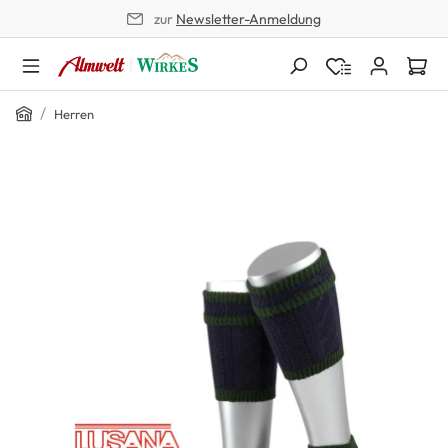
zur
Newsletter-Anmeldung
alt springen
Home
/
Herren
Bildergalerie überspringen