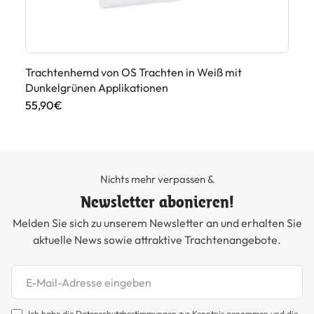
Trachtenhemd von OS Trachten in Weiß mit
He
Dunkelgrünen Applikationen
89
55,90€
Nichts mehr verpassen &
Newsletter abonieren!
Melden Sie sich zu unserem Newsletter an und erhalten Sie
aktuelle News sowie attraktive Trachtenangebote.
Newsletter abonnieren
Ich habe die
Datenschutzbestimmungen
zur Kenntnis genommen und die