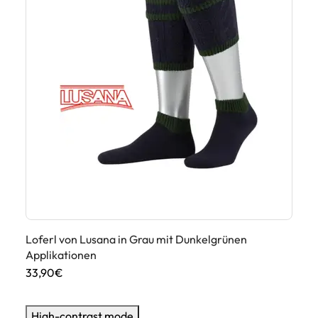
Loferl von Lusana in Grau mit Dunkelgrünen
Lo
Applikationen
Ap
33,90€
33
High-contrast mode