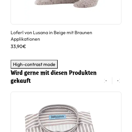
Loferl von Lusana in Beige mit Braunen
Lo
Applikationen
Ap
33,90€
33
High-contrast mode
Wird gerne mit diesen Produkten
gekauft