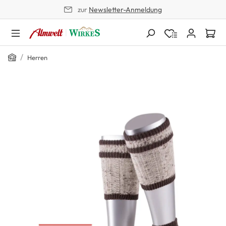
zur
Newsletter-Anmeldung
alt springen
Home
/
Herren
Bildergalerie überspringen