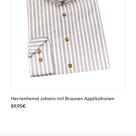
Herrenhemd Johann mit Braunen Applikationen
Tr
Ap
89,95€
89