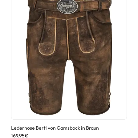
Lederhose Bertl von Gamsbock in Braun
Le
169,95€
16