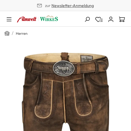
zur
Newsletter-Anmeldung
alt springen
Home
/
Herren
Bildergalerie überspringen