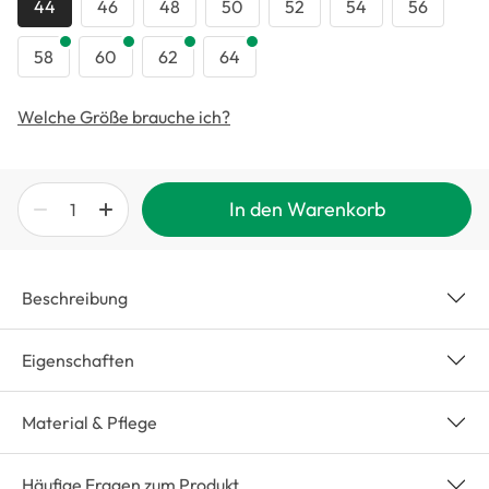
44
46
48
50
52
54
56
58
60
62
64
Welche Größe brauche ich?
In den Warenkorb
Beschreibung
Eigenschaften
Material & Pflege
Häufige Fragen zum Produkt