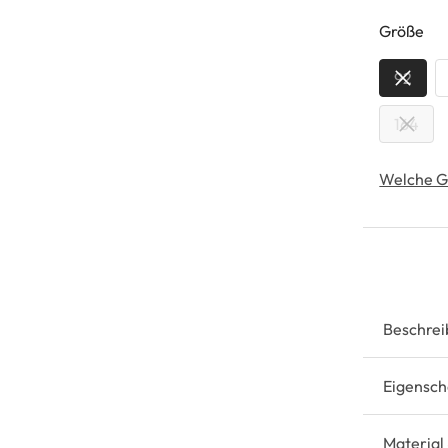
au
Größe
92
164
Welche G
Beschrei
Eigensch
Material