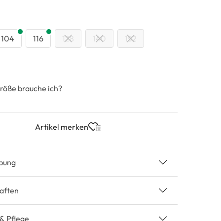
swählen
104
116
128
140
152
röße brauche ich?
Artikel merken
bung
aften
 & Pflege