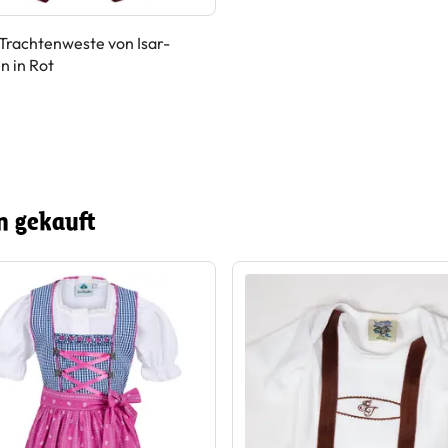
Trachtenweste von Isar-
n in Rot
n gekauft