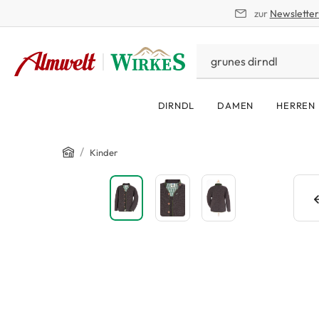
zur
Newslette
springen
Zur Hauptnavigation springen
DIRNDL
DAMEN
HERREN
Home
/
Kinder
Bildergalerie überspringen