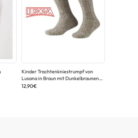
n
Kinder Trachtenkniestrumpf von
Kinder Lede
Lusana in Braun mit Dunkelbraunen
in Braun
Applikationen
12,90€
99,90€