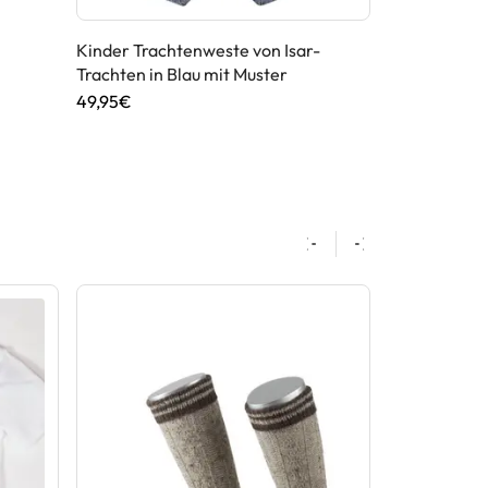
Kinder Trac
Grau mit Bla
Kinder Trachtenweste von Isar-
Trachten in Blau mit Muster
49,90€
49,95€