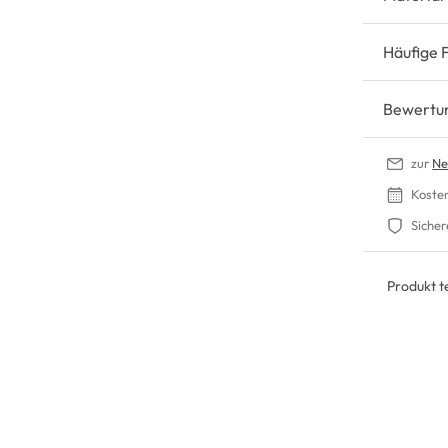
Häufige 
Bewertu
zur
Ne
Koste
Sicher
Produkt te