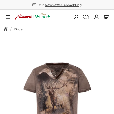
zur
Newsletter-Anmeldung
alt springen
Home
/
Kinder
Bildergalerie überspringen