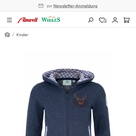
zur
Newsletter-Anmeldung
alt springen
Home
/
Kinder
Bildergalerie überspringen