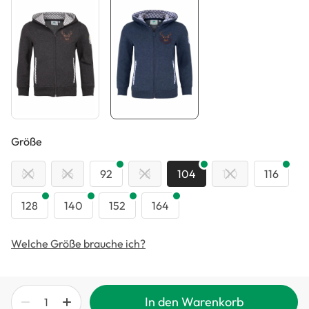
auswählen
Größe
80
86
92
98
104
110
116
128
140
152
164
Welche Größe brauche ich?
In den Warenkorb