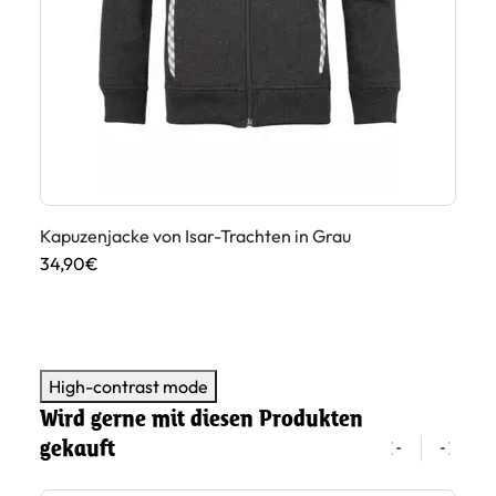
u
Kapuzenjacke von Isar-Trachten in Grau
Ka
34,90€
34
High-contrast mode
Wird gerne mit diesen Produkten
gekauft