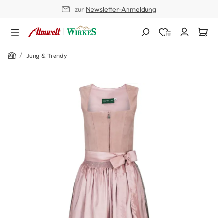
zur
Newsletter-Anmeldung
alt springen
Home
/
Jung & Trendy
Bildergalerie überspringen