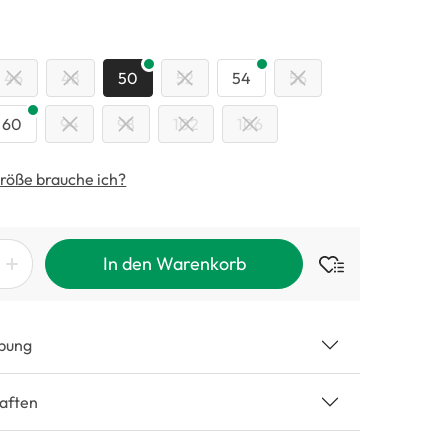
swählen
46
48
50
52
54
56
60
94
98
102
106
röße brauche ich?
In den Warenkorb
bung
aften