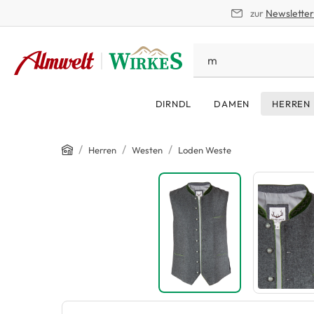
zur
Newslette
springen
Zur Hauptnavigation springen
DIRNDL
DAMEN
HERREN
Home
/
/
/
Herren
Westen
Loden Weste
Bildergalerie überspringen