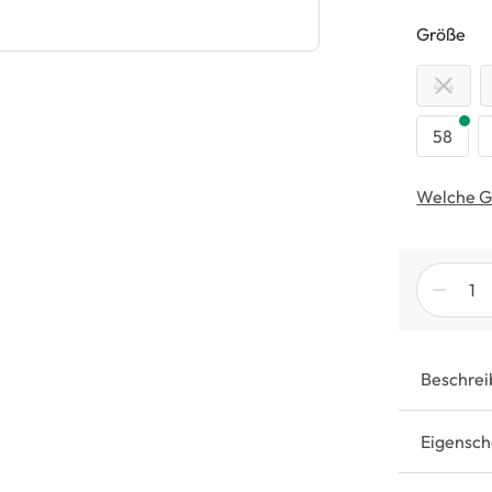
au
Größe
44
58
Welche G
Beschrei
Eigensch