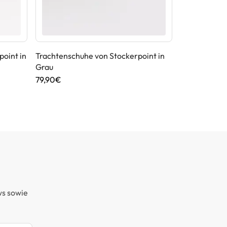
oint in
Trachtenschuhe von Stockerpoint in
Trachtenhem
Grau
Akzenten
79,90€
59,90€
ws sowie