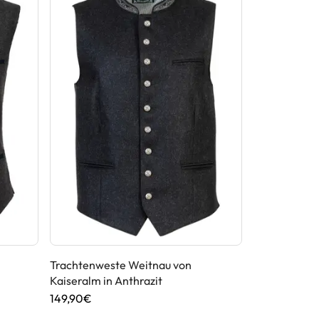
Trachtenweste Weitnau von
Trachtenwes
Kaiseralm in Anthrazit
Hellgrau
149,90€
99,95€