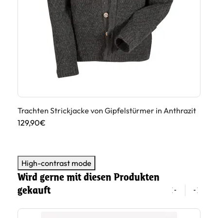
Trachten Strickjacke von Gipfelstürmer in Anthrazit
Tr
129,90€
14
High-contrast mode
Wird gerne mit diesen Produkten
gekauft