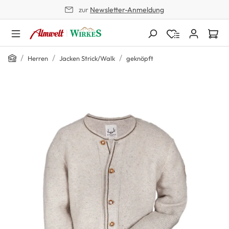
zur
Newsletter-Anmeldung
alt springen
Home
/
/
/
Herren
Jacken Strick/Walk
geknöpft
Bildergalerie überspringen