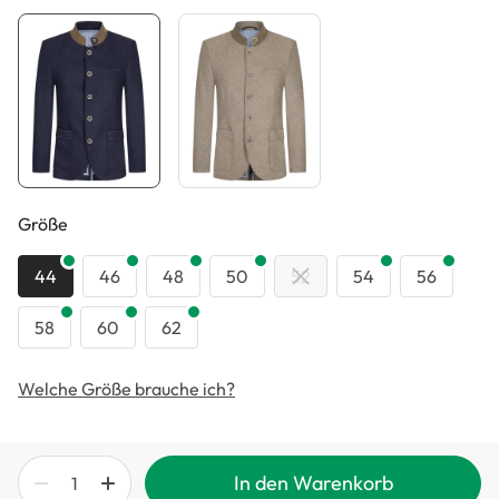
auswählen
Größe
44
46
48
50
52
54
56
58
60
62
Welche Größe brauche ich?
In den Warenkorb