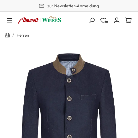
zur
Newsletter-Anmeldung
alt springen
Home
/
Herren
Bildergalerie überspringen