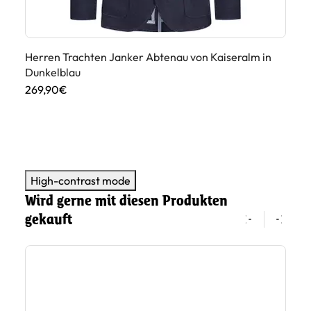
Herren Trachten Janker Abtenau von Kaiseralm in
He
Dunkelblau
Be
269,90€
26
High-contrast mode
Wird gerne mit diesen Produkten
gekauft