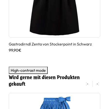
Gastrodirndl Zenta von Stockerpoint in Schwarz
Ga
99,90€
13
High-contrast mode
Wird gerne mit diesen Produkten
gekauft