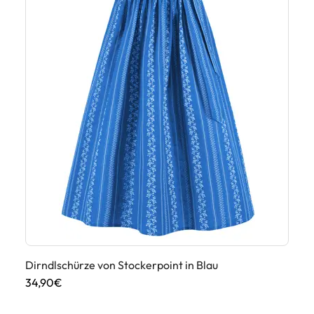
Dirndlschürze von Stockerpoint in Blau
Di
34,90€
49