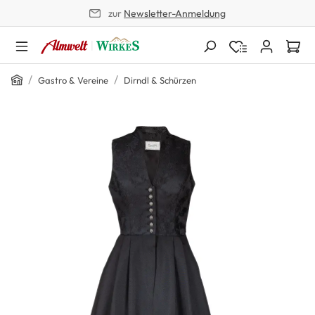
zur
Newsletter-Anmeldung
alt springen
Home
/
/
Gastro & Vereine
Dirndl & Schürzen
Bildergalerie überspringen