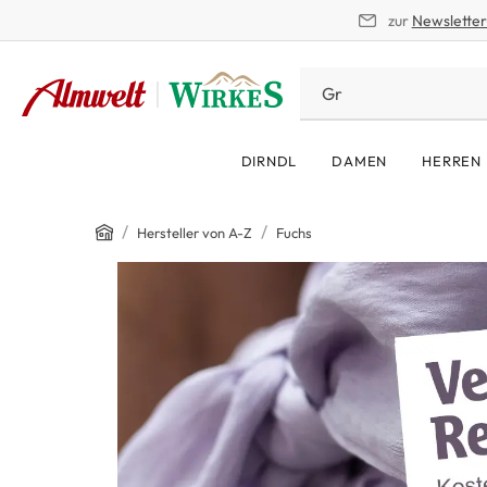
zur
Newslette
springen
Zur Hauptnavigation springen
DIRNDL
DAMEN
HERREN
/
/
Hersteller von A-Z
Fuchs