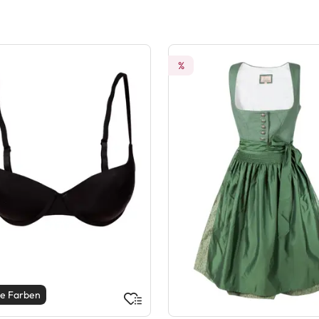
%
e Farben