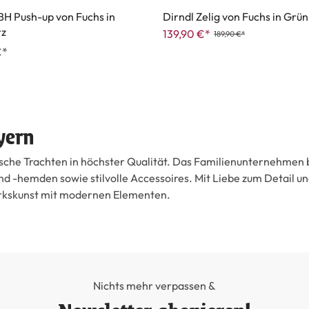
BH Push-up von Fuchs in
Dirndl Zelig von Fuchs in Grün
rz
139,90 €*
189,90 €*
€*
yern
che Trachten in höchster Qualität. Das Familienunternehmen bi
und -hemden sowie stilvolle Accessoires. Mit Liebe zum Detail
erkskunst mit modernen Elementen.
Nichts mehr verpassen &