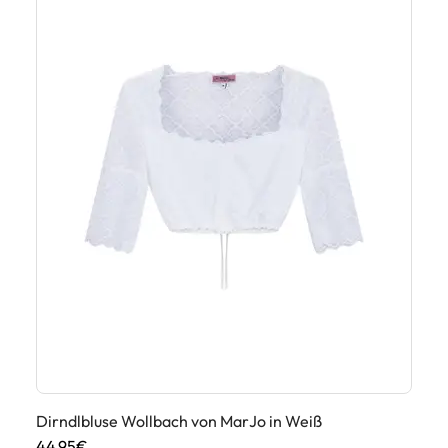
Di
42
Dirndlbluse Wollbach von MarJo in Weiß
44,95€