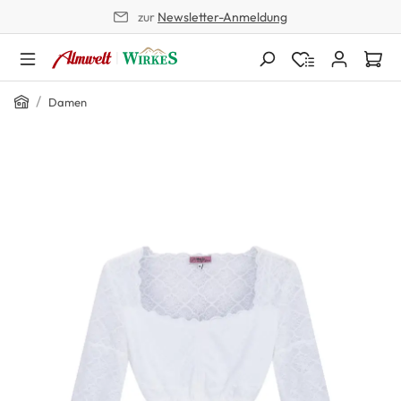
zur
Newsletter-Anmeldung
alt springen
Home
/
Damen
Bildergalerie überspringen