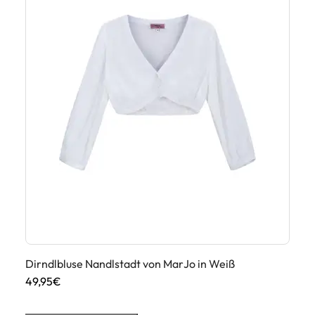
Dirndlbluse Nandlstadt von MarJo in Weiß
Di
49,95€
49