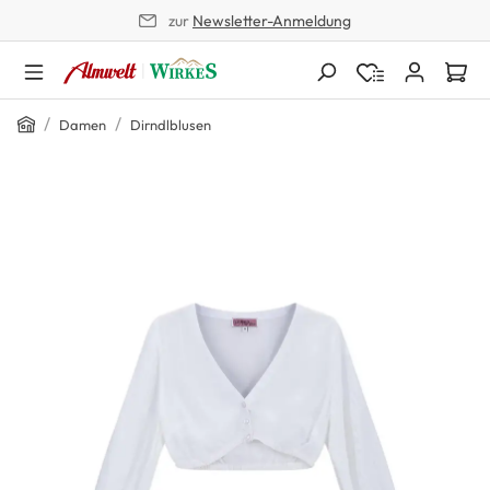
zur
Newsletter-Anmeldung
alt springen
Home
/
/
Damen
Dirndlblusen
Bildergalerie überspringen