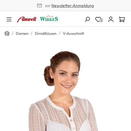
zur
Newsletter-Anmeldung
alt springen
Home
/
/
/
Damen
Dirndlblusen
V-Ausschnitt
Bildergalerie überspringen