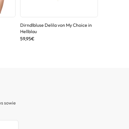
Dirndlbluse Delila von My Choice in
Dirndlbluse 
Hellblau
Weiß
59,95€
46,90€
ws sowie