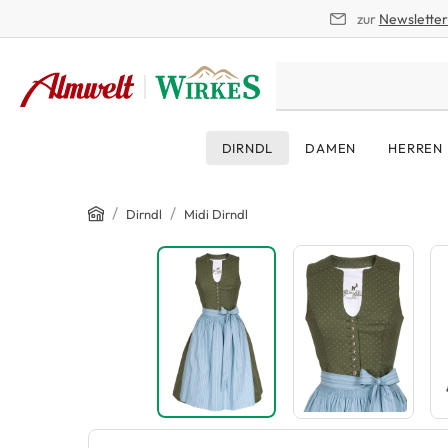
zur
Newslette
springen
Zur Hauptnavigation springen
DIRNDL
DAMEN
HERREN
Home
/
/
Dirndl
Midi Dirndl
Bildergalerie überspringen