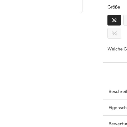
au
Größe
32
46
Welche G
Beschrei
Eigensch
Bewertu