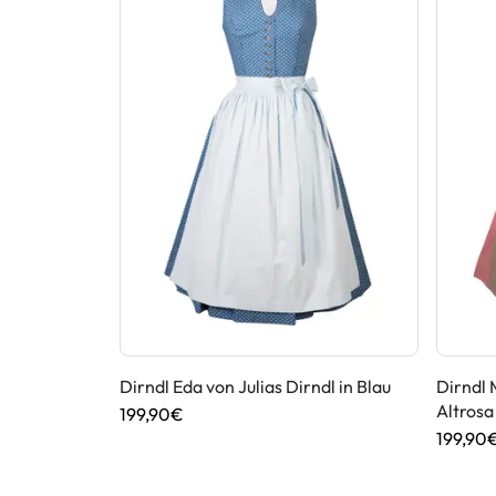
er in Oliv
Dirndl Eda von Julias Dirndl in Blau
Dirndl 
Altrosa
199,90€
199,90