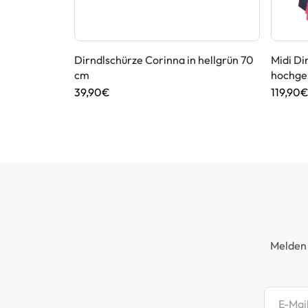
iß mit
Dirndlschürze Corinna in hellgrün 70
Midi Di
cm
hochge
39,90€
119,90
Melden 
Newsl