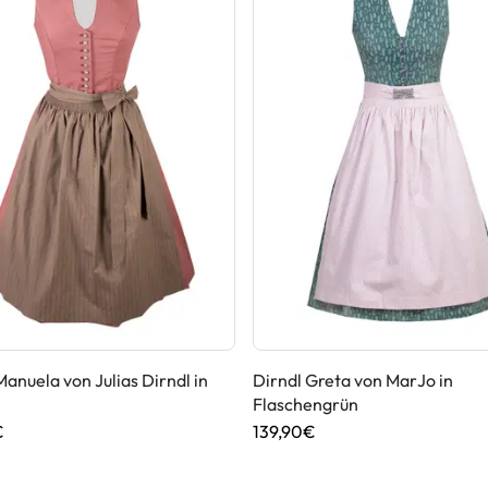
Manuela von Julias Dirndl in
Dirndl Greta von MarJo in
Flaschengrün
€
139,90€