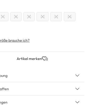
swählen
34
36
38
40
42
44
röße brauche ich?
Artikel merken
bung
aften
ngen