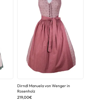
Dirndl Manuela von Wenger in
Dirndl von C
Rosenholz
269,90€
219,00€