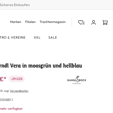
Sicheres Einkaufen
Marken
Filialen
Trachtenmagazin
TRO & VEREINE
XXL
SALE
rndl Vera in moosgrün und hellblau
 €*
-29.02%
St. zzgl.
Versandkosten
050881.1
 mehr verfügbar