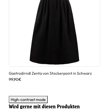
Gastrodirndl Zenta von Stockerpoint in Schwarz
Ga
99,90€
13
High-contrast mode
Wird gerne mit diesen Produkten