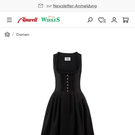
zur
Newsletter-Anmeldung
alt springen
Home
/
Damen
Bildergalerie überspringen