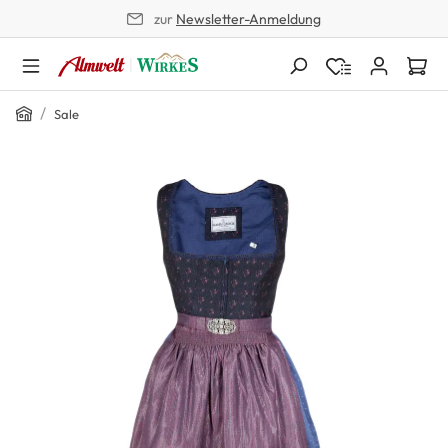
zur
Newsletter-Anmeldung
alt springen
Home
/
Sale
Bildergalerie überspringen