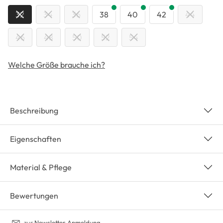
32
34
36
38
40
42
44
46
48
50
52
54
Welche Größe brauche ich?
Beschreibung
Eigenschaften
Material & Pflege
Bewertungen
zur
Newsletter-Anmeldung