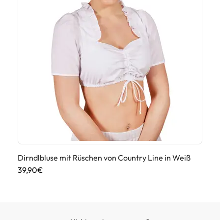
Dirndlbluse mit Rüschen von Country Line in Weiß
Di
39,90€
55