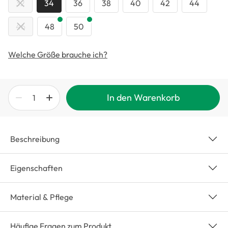
32
34
36
38
40
42
44
46
48
50
Welche Größe brauche ich?
In den Warenkorb
Beschreibung
Eigenschaften
Material & Pflege
Häufige Fragen zum Produkt