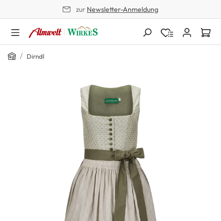
zur
Newsletter-Anmeldung
alt springen
Home
/
Dirndl
Bildergalerie überspringen