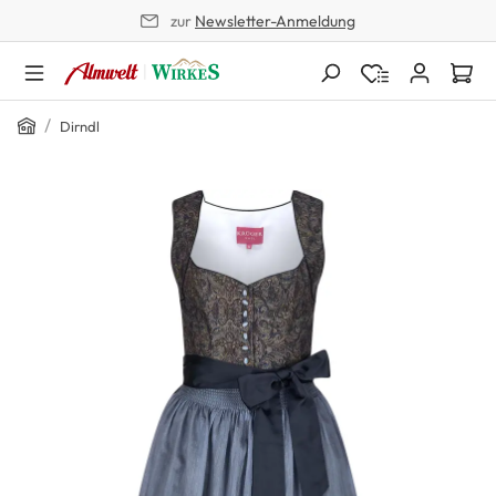
zur
Newsletter-Anmeldung
alt springen
Home
/
Dirndl
Bildergalerie überspringen