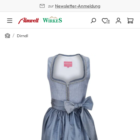
zur
Newsletter-Anmeldung
alt springen
Home
/
Dirndl
Bildergalerie überspringen