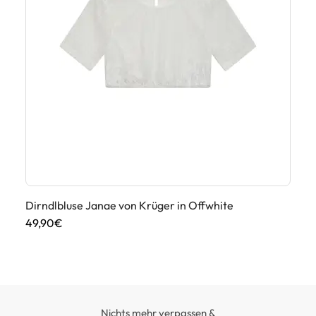
 in
Dirndlbluse Janae von Krüger in Offwhite
Di
49,90€
49
Nichts mehr verpassen &