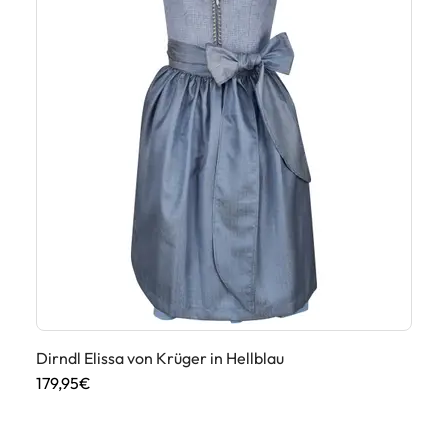
Dirndl Elissa von Krüger in Hellblau
Di
179,95€
25