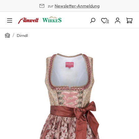
zur
Newsletter-Anmeldung
alt springen
Home
/
Dirndl
Bildergalerie überspringen