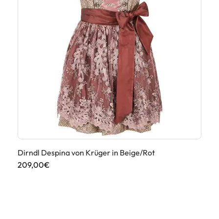
Dirndl Despina von Krüger in Beige/Rot
Di
209,00€
17