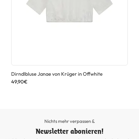
 in
Dirndlbluse Janae von Krüger in Offwhite
Di
49,90€
49
Nichts mehr verpassen &
Newsletter abonieren!