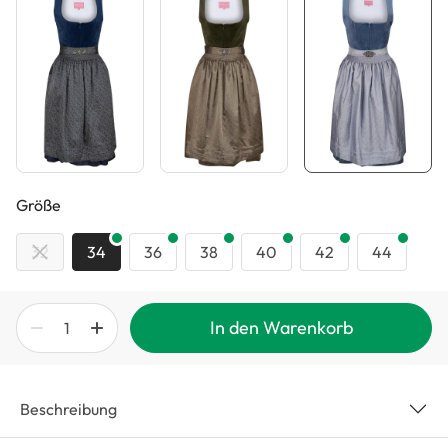
auswählen
Größe
32
34
36
38
40
42
44
In den Warenkorb
Beschreibung