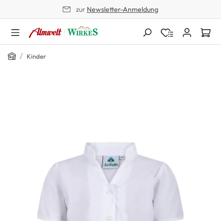
zur
Newsletter-Anmeldung
alt springen
Home
/
Kinder
Bildergalerie überspringen