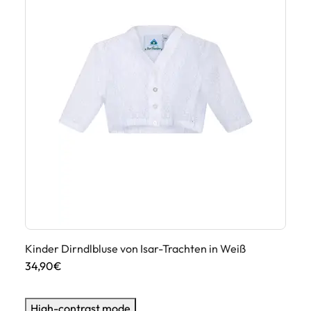
Kinder Dirndlbluse von Isar-Trachten in Weiß
Ki
34,90€
24
High-contrast mode