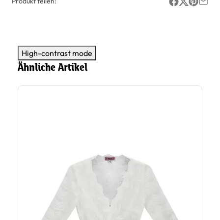
Produkt teilen:
High-contrast mode
Ähnliche Artikel
Di