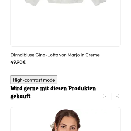
54
Dirndlbluse Gina-Lotta von Marjo in Creme
49,90€
High-contrast mode
Wird gerne mit diesen Produkten
gekauft