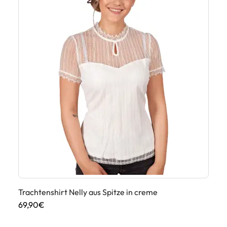
Trachtenshirt Nelly aus Spitze in creme
Di
69,90€
45