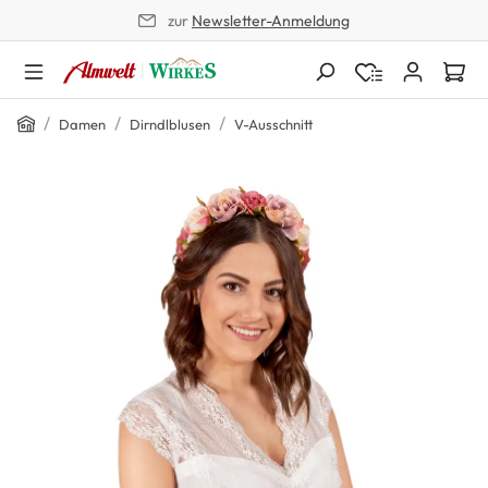
zur
Newsletter-Anmeldung
alt springen
Home
/
/
/
Damen
Dirndlblusen
V-Ausschnitt
Bildergalerie überspringen