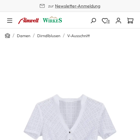
zur
Newsletter-Anmeldung
alt springen
Home
/
/
/
Damen
Dirndlblusen
V-Ausschnitt
Bildergalerie überspringen