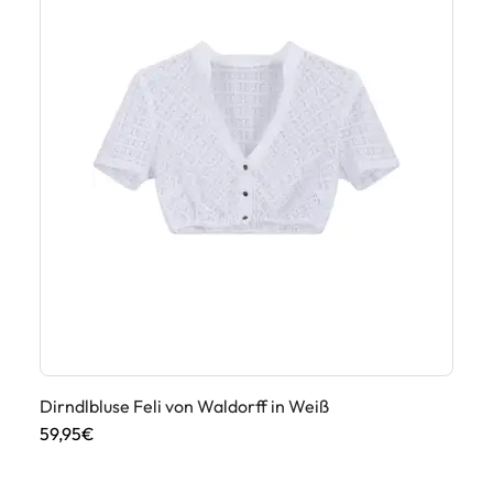
Dirndlbluse Feli von Waldorff in Weiß
Di
59,95€
75