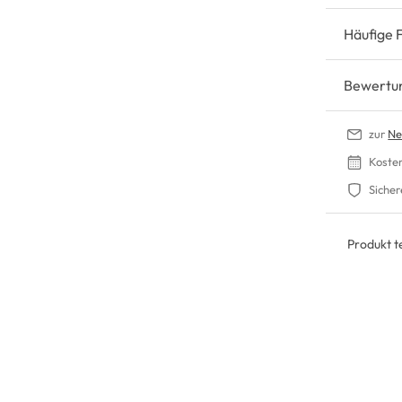
Häufige 
Bewertu
zur
Ne
Koste
Sicher
Produkt te