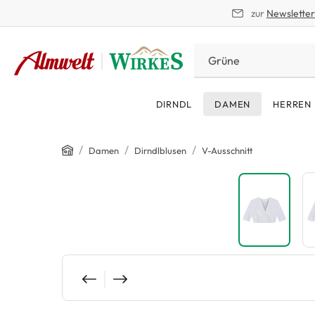
zur
Newslette
springen
Zur Hauptnavigation springen
DIRNDL
DAMEN
HERREN
Home
/
/
/
Damen
Dirndlblusen
V-Ausschnitt
Bildergalerie überspringen