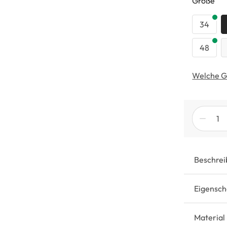
au
Größe
34
48
Welche G
Beschrei
Eigensch
Material