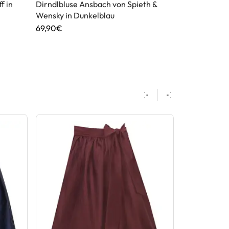
f in
Dirndlbluse Ansbach von Spieth &
Dirndlbluse 
Wensky in Dunkelblau
Country Line
69,90€
65,90€