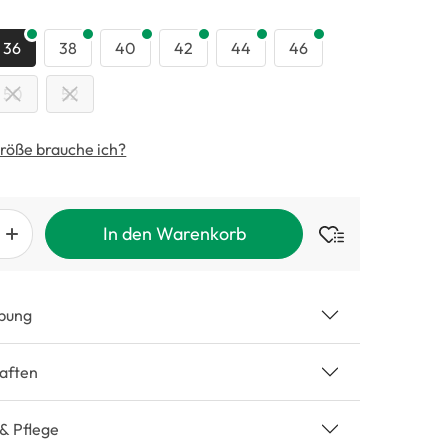
swählen
36
38
40
42
44
46
50
52
röße brauche ich?
In den Warenkorb
bung
aften
 & Pflege