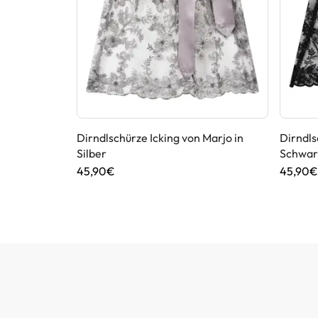
 in Hellgrau
Dirndlschürze Icking von Marjo in
Dirndls
Silber
Schwar
45,90€
45,90€