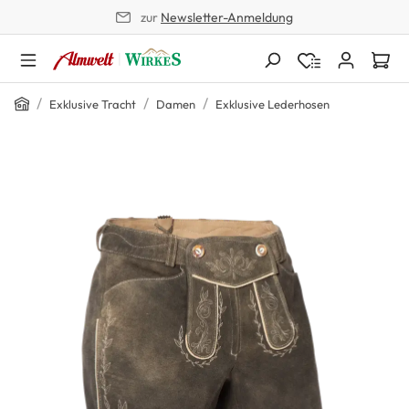
zur
Newsletter-Anmeldung
alt springen
Home
/
/
/
Exklusive Tracht
Damen
Exklusive Lederhosen
Bildergalerie überspringen