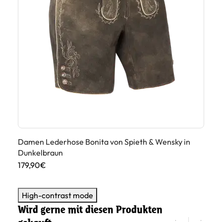
Damen Lederhose Bonita von Spieth & Wensky in
Da
Dunkelbraun
Br
179,90€
19
High-contrast mode
Wird gerne mit diesen Produkten