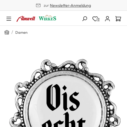
zur
Newsletter-Anmeldung
alt springen
Home
/
Damen
Bildergalerie überspringen