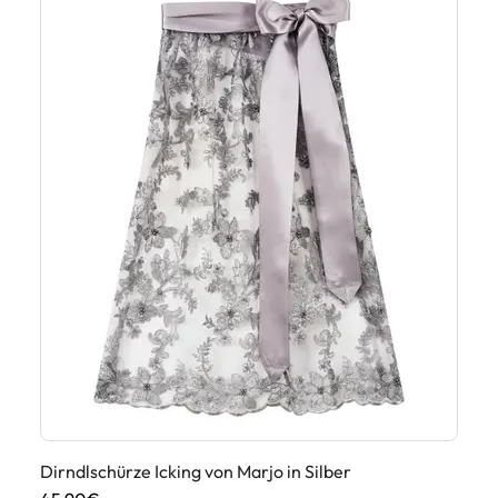
Dirndlschürze Icking von Marjo in Silber
Di
We