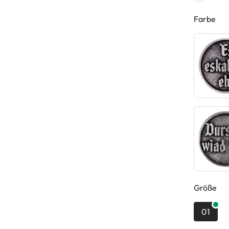
Farbe
au
Größe
01