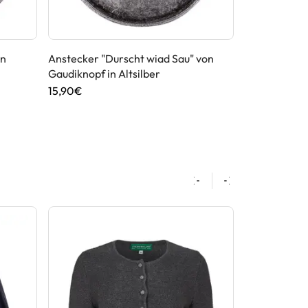
on
Anstecker "Durscht wiad Sau" von
Anstecker "A
Gaudiknopf in Altsilber
Gaudiknopf i
15,90€
15,90€