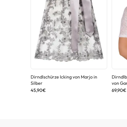
Stockerpoint
Dirndlschürze Icking von Marjo in
Dirndl
Silber
von Ga
45,90€
69,90€