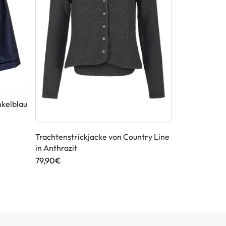
Dirndlschürz
nkelblau
Bordeaux
39,90€
Trachtenstrickjacke von Country Line
in Anthrazit
79,90€