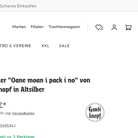
Sicheres Einkaufen
Marken
Filialen
Trachtenmagazin
TRO & VEREINE
XXL
SALE
er "Oane moan i pack i no" von
opf in Altsilber
€*
St. zzgl.
Versandkosten
063534.1
zeit ca. 5 Werktage.