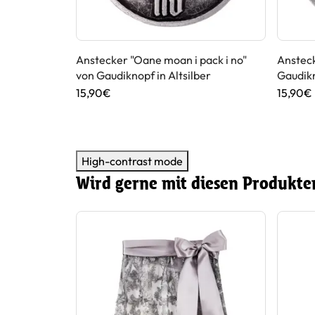
 "I derf des"
Anstecker "Oane moan i pack i no"
Ansteck
von Gaudiknopf in Altsilber
Gaudikn
15,90€
15,90€
High-contrast mode
Wird gerne mit diesen Produkte