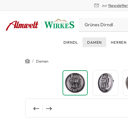
zur
Newslette
springen
Zur Hauptnavigation springen
DIRNDL
DAMEN
HERREN
Home
/
Damen
Bildergalerie überspringen