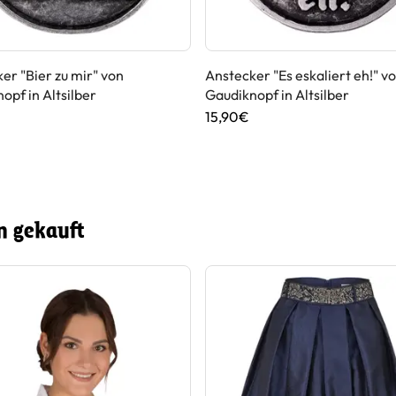
er "Bier zu mir" von
Anstecker "Es eskaliert eh!" v
opf in Altsilber
Gaudiknopf in Altsilber
15,90€
n gekauft