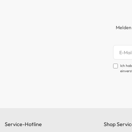
Melden 
Newsl
Ich hab
einvers
Service-Hotline
Shop Servic