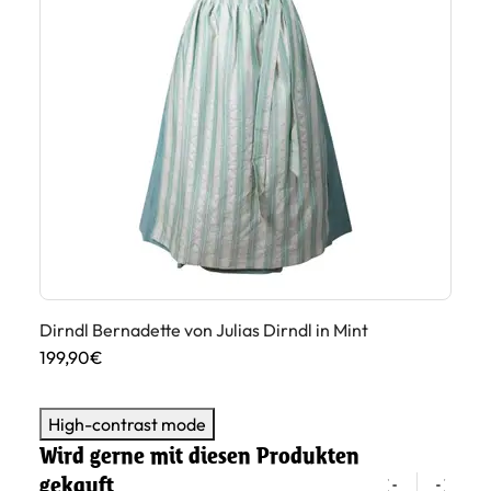
Dirndl Bernadette von Julias Dirndl in Mint
Di
199,90€
23
High-contrast mode
Wird gerne mit diesen Produkten
gekauft