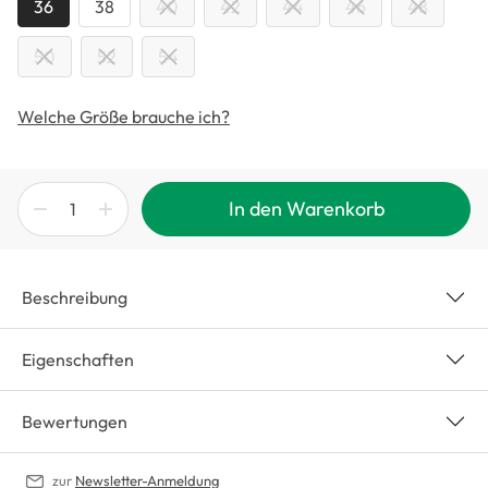
36
38
40
42
44
46
48
50
52
54
Welche Größe brauche ich?
In den Warenkorb
Beschreibung
Eigenschaften
Bewertungen
zur
Newsletter-Anmeldung