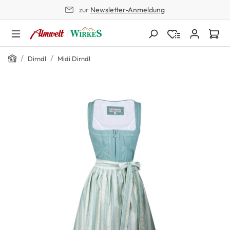
zur
Newsletter-Anmeldung
alt springen
Home
/
/
Dirndl
Midi Dirndl
Bildergalerie überspringen