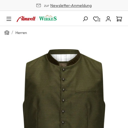
zur
Newsletter-Anmeldung
alt springen
Home
/
Herren
Bildergalerie überspringen