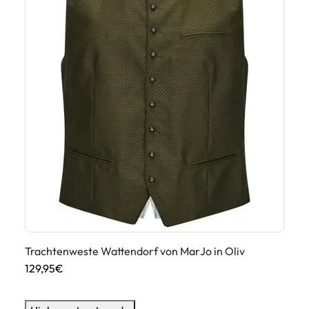
Trachtenweste Wattendorf von MarJo in Oliv
Tr
129,95€
11