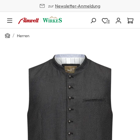
zur
Newsletter-Anmeldung
alt springen
Home
/
Herren
Bildergalerie überspringen