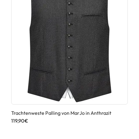
Trachtenweste Palling von MarJo in Anthrazit
119,90€
Tr
10