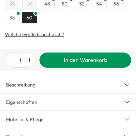
44
46
48
50
52
54
56
58
60
Welche Größe brauche ich?
In den Warenkorb
Beschreibung
Eigenschaften
Material & Pflege