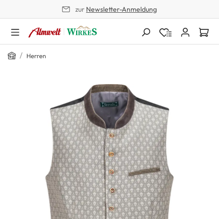
zur
Newsletter-Anmeldung
alt springen
Home
/
Herren
Bildergalerie überspringen