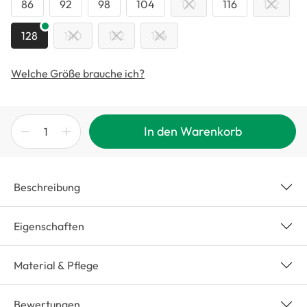
86
92
98
104
110
116
122
128
140
152
164
Welche Größe brauche ich?
In den Warenkorb
Beschreibung
Eigenschaften
Material & Pflege
Bewertungen