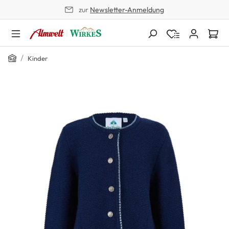
zur
Newsletter-Anmeldung
alt springen
Home
/
Kinder
Bildergalerie überspringen