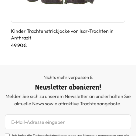
Kinder Trachtenstrickjacke von Isar-Trachten in
Ki
Anthrazit
49
49,90€
Nichts mehr verpassen &
Newsletter abonieren!
Melden Sie sich zu unserem Newsletter an und erhalten Sie
aktuelle News sowie attraktive Trachtenangebote.
Newsletter abonnieren
Ich habe die
Datenschutzbestimmungen
zur Kenntnis genommen und die