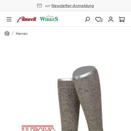
zur
Newsletter-Anmeldung
alt springen
Home
/
Herren
Bildergalerie überspringen