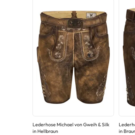
 & Silk in
Lederhose Michael von Gweih & Silk
Lederho
in Hellbraun
in Brau