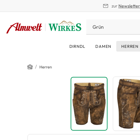
zur
Newslette
springen
Zur Hauptnavigation springen
DIRNDL
DAMEN
HERREN
Home
/
Herren
Bildergalerie überspringen