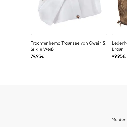
Kaiseralm in
Trachtenhemd Traunsee von Gweih &
Lederh
Silk in Weiß
Braun
79,95€
99,95€
Melden 