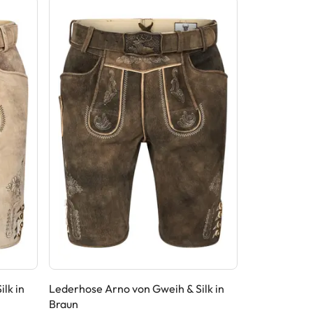
lk in
Lederhose Arno von Gweih & Silk in
Lederhose Ed
Braun
Dunkelbraun