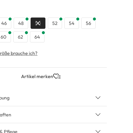
swählen
46
48
50
52
54
56
60
62
64
röße brauche ich?
Artikel merken
bung
aften
 & Pflege