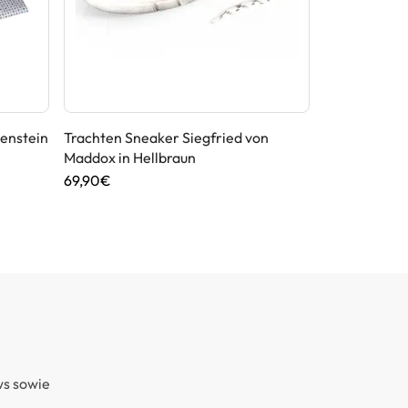
enstein
Trachten Sneaker Siegfried von
Trachtensock
Maddox in Hellbraun
mit Dunkelb
69,90€
19,90€
ws sowie