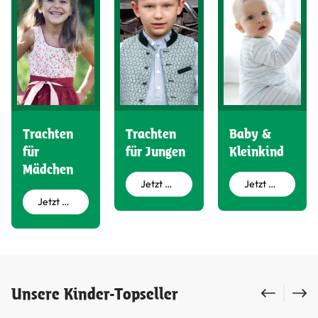
Trachten
Trachten
Baby &
für
für Jungen
Kleinkind
Mädchen
Jetzt entdecken
Jetzt entdecken
Jetzt entdecken
Produktgalerie überspringen
Unsere Kinder-Topseller