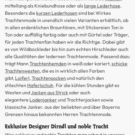
mittellang als Kniebundhose oder als
lange Lederhose
.
Besonders die
kurzen Lederhosen
sind bei Wirkes
Trachtenmode in unendlich vielen Varianten erhältlich, ob
in allen erdenklichen Brauntönen, mit Stickereien Ton in
Ton oder auffällig farbig oder auch mit Gürtel oder Träger,
für jeden Trachtenfan haben wir die Richtige. Dabei gibt
es von Wildbockleder bis hin zum echten Hirschleder auch
alle Qualitäten der ledernen Trachtenmode. Passend dazu
trägt Mann
Trachtenhemden
in weiß oder kariert,
schicke
Trachtenwesten
, die es in wirklich allen Farben
gibt,
Loiferl
,
Trachtensocken
und natürlich den
stilechten
Haferlschuh
. Für die kühlen Stunden gibt es
Westen und
Jacken aus Strick
oder auch
elegantere
Lodenjanker
und Trachtenjacken sowie
klassische Janker. aus der beliebten und über Bayerns
Grenzen hinaus bekannten Herren Trachtenmode.
Exklusive Designer Dirndl und noble Tracht
Wer exklusive und noble Trachten mag schaut in unserer