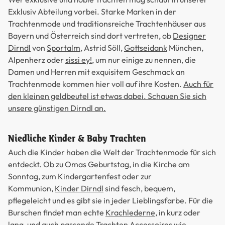
Exklusiv Abteilung vorbei. Starke Marken in der
Trachtenmode und traditionsreiche Trachtenhäuser aus
Bayern und Österreich sind dort vertreten, ob
Designer
Dirndl
von
Sportalm
, Astrid Söll,
Gottseidank
München,
Alpenherz oder
sissi ey!
, um nur einige zu nennen, die
Damen und Herren mit exquisitem Geschmack an
Trachtenmode kommen hier voll auf ihre Kosten.
Auch für
den kleinen geldbeutel ist etwas dabei. Schauen Sie sich
unsere günstigen Dirndl an.
Niedliche Kinder & Baby Trachten
Auch die Kinder haben die Welt der Trachtenmode für sich
entdeckt. Ob zu Omas Geburtstag, in die Kirche am
Sonntag, zum Kindergartenfest oder zur
Kommunion,
Kinder Dirndl
sind fesch, bequem,
pflegeleicht und es gibt sie in jeder Lieblingsfarbe. Für die
Burschen findet man echte
Krachlederne
, in kurz oder
lang, und auch passende Trachten Accessoires wie