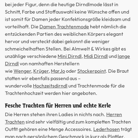
bei jeder Figur, denn die heutige Dirndlmode lässt in
Schnitt, Farbe und Stoffauswahl keine Wünsche offen und
ist somit für Damen jeder Konfektionsgröße kleidsam und
vorteilhaft. Die
Damen Trachtenmode
hebt nämlich die
entzückenden Partien des weiblichen Körpers elegant
hervor und versteckt dabei gekonnt die weniger
schmeichelhaften Stellen. Bei Almwelt & Wirkes gibt es
unzählige verschiedene
Mini Dirndl
,
Midi Dirndl
und
lange
Dirndl
von namhaften Herstellern
wie
Wenger
,
Krüger
,
MarJo
oder
Stockerpoint
. Die Braut
statten wir ebenfalls passend aus –
wundervolle
Hochzeitsdirndl
und Trachtenmode für die
Trachtenhochzeit werden hier angeboten.
Fesche Trachten für Herren und echte Kerle
Die Herren stehen ihren Ladies in nichts nach.
Herren
Trachten
sind sehr vielfältig und zum kompletten Trachten
Outfit gehören eine Menge Accessoires.
Lederhosen
trägt
man nach persönlichem Geschmack in kurz als
Plattler
,