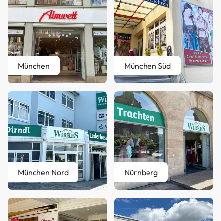
München
München Süd
München Nord
Nürnberg