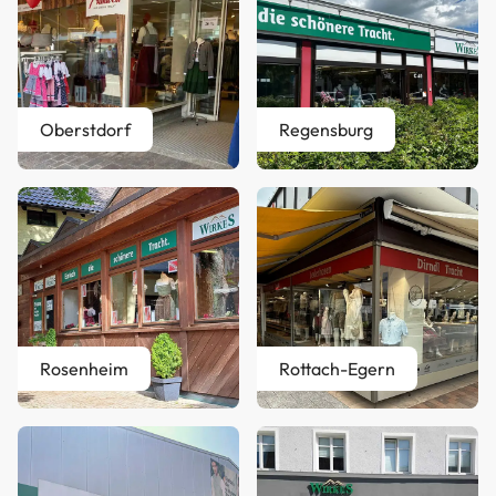
Oberstdorf
Regensburg
Rosenheim
Rottach-Egern