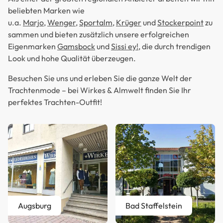
beliebten Marken wie
u.a.
Marjo
,
Wenger
,
Sportalm
,
Krüger
und
Stockerpoint
zu
sammen und bieten zusätzlich unsere erfolgreichen
Eigenmarken
Gamsbock
und
Sissi ey!
, die durch trendigen
Look und hohe Qualität überzeugen.
Besuchen Sie uns und erleben Sie die ganze Welt der
Trachtenmode – bei Wirkes & Almwelt finden Sie Ihr
perfektes Trachten-Outfit!
Augsburg
Bad Staffelstein