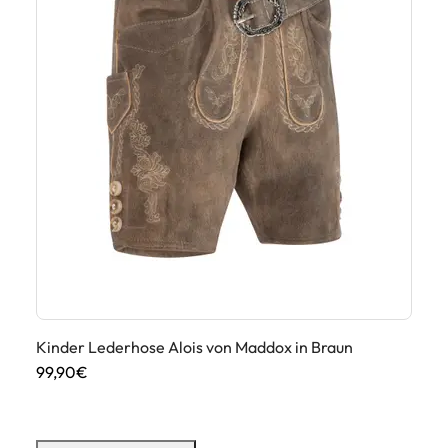
Kinder Lederhose Alois von Maddox in Braun
Ki
99,90€
89