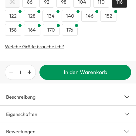
80
86
92
98
104
110
116
122
128
134
140
146
152
158
164
170
176
Welche Größe brauche ich?
In den Warenkorb
Beschreibung
Eigenschaften
Bewertungen