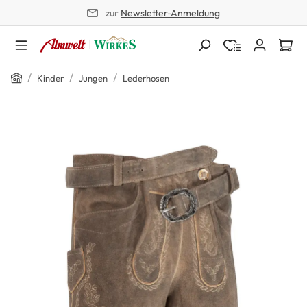
zur
Newsletter-Anmeldung
alt springen
Home
/
/
/
Kinder
Jungen
Lederhosen
Bildergalerie überspringen