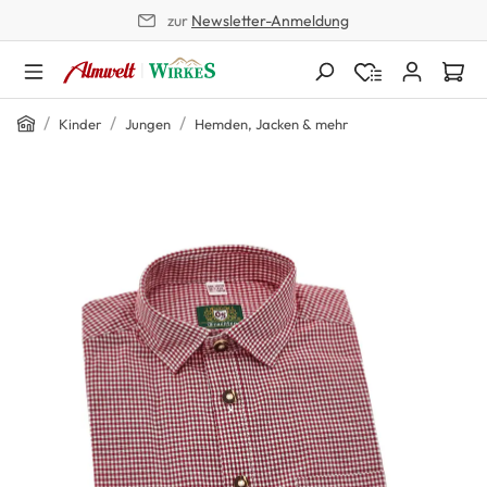
zur
Newsletter-Anmeldung
alt springen
Home
/
/
/
Kinder
Jungen
Hemden, Jacken & mehr
Bildergalerie überspringen