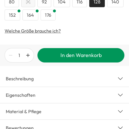
80
86
92
104
116
128
140
152
164
176
Welche Größe brauche ich?
In den Warenkorb
Beschreibung
Eigenschaften
Material & Pflege
Bewertungen