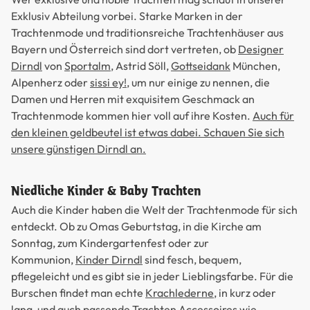
Exklusiv Abteilung vorbei. Starke Marken in der
Trachtenmode und traditionsreiche Trachtenhäuser aus
Bayern und Österreich sind dort vertreten, ob
Designer
Dirndl
von
Sportalm
, Astrid Söll,
Gottseidank
München,
Alpenherz oder
sissi ey!
, um nur einige zu nennen, die
Damen und Herren mit exquisitem Geschmack an
Trachtenmode kommen hier voll auf ihre Kosten.
Auch für
den kleinen geldbeutel ist etwas dabei. Schauen Sie sich
unsere günstigen Dirndl an.
Niedliche Kinder & Baby Trachten
Auch die Kinder haben die Welt der Trachtenmode für sich
entdeckt. Ob zu Omas Geburtstag, in die Kirche am
Sonntag, zum Kindergartenfest oder zur
Kommunion,
Kinder Dirndl
sind fesch, bequem,
pflegeleicht und es gibt sie in jeder Lieblingsfarbe. Für die
Burschen findet man echte
Krachlederne
, in kurz oder
lang, und auch passende Trachten Accessoires wie