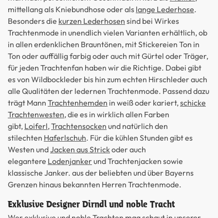
mittellang als Kniebundhose oder als
lange Lederhose
.
Besonders die
kurzen Lederhosen
sind bei Wirkes
Trachtenmode in unendlich vielen Varianten erhältlich, ob
in allen erdenklichen Brauntönen, mit Stickereien Ton in
Ton oder auffällig farbig oder auch mit Gürtel oder Träger,
für jeden Trachtenfan haben wir die Richtige. Dabei gibt
es von Wildbockleder bis hin zum echten Hirschleder auch
alle Qualitäten der ledernen Trachtenmode. Passend dazu
trägt Mann
Trachtenhemden
in weiß oder kariert,
schicke
Trachtenwesten
, die es in wirklich allen Farben
gibt,
Loiferl
,
Trachtensocken
und natürlich den
stilechten
Haferlschuh
. Für die kühlen Stunden gibt es
Westen und
Jacken aus Strick
oder auch
elegantere
Lodenjanker
und Trachtenjacken sowie
klassische Janker. aus der beliebten und über Bayerns
Grenzen hinaus bekannten Herren Trachtenmode.
Exklusive Designer Dirndl und noble Tracht
Wer exklusive und noble Trachten mag schaut in unserer