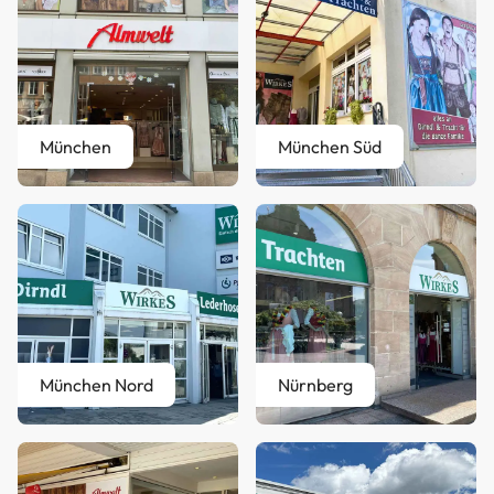
München
München Süd
München Nord
Nürnberg