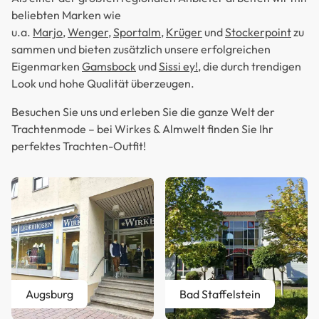
beliebten Marken wie
u.a.
Marjo
,
Wenger
,
Sportalm
,
Krüger
und
Stockerpoint
zu
sammen und bieten zusätzlich unsere erfolgreichen
Eigenmarken
Gamsbock
und
Sissi ey!
, die durch trendigen
Look und hohe Qualität überzeugen.
Besuchen Sie uns und erleben Sie die ganze Welt der
Trachtenmode – bei Wirkes & Almwelt finden Sie Ihr
perfektes Trachten-Outfit!
Augsburg
Bad Staffelstein