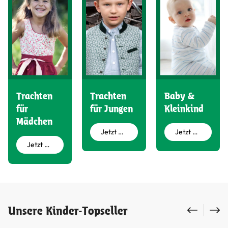
Trachten
Trachten
Baby &
für
für Jungen
Kleinkind
Mädchen
Jetzt entdecken
Jetzt entdecken
Jetzt entdecken
Produktgalerie überspringen
Unsere Kinder-Topseller