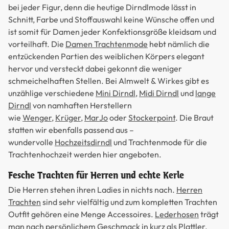
bei jeder Figur, denn die heutige Dirndlmode lässt in
Schnitt, Farbe und Stoffauswahl keine Wünsche offen und
ist somit für Damen jeder Konfektionsgröße kleidsam und
vorteilhaft. Die
Damen Trachtenmode
hebt nämlich die
entzückenden Partien des weiblichen Körpers elegant
hervor und versteckt dabei gekonnt die weniger
schmeichelhaften Stellen. Bei Almwelt & Wirkes gibt es
unzählige verschiedene
Mini Dirndl
,
Midi Dirndl
und
lange
Dirndl
von namhaften Herstellern
wie
Wenger
,
Krüger
,
MarJo
oder
Stockerpoint
. Die Braut
statten wir ebenfalls passend aus –
wundervolle
Hochzeitsdirndl
und Trachtenmode für die
Trachtenhochzeit werden hier angeboten.
Fesche Trachten für Herren und echte Kerle
Die Herren stehen ihren Ladies in nichts nach.
Herren
Trachten
sind sehr vielfältig und zum kompletten Trachten
Outfit gehören eine Menge Accessoires.
Lederhosen
trägt
man nach persönlichem Geschmack in kurz als
Plattler
,