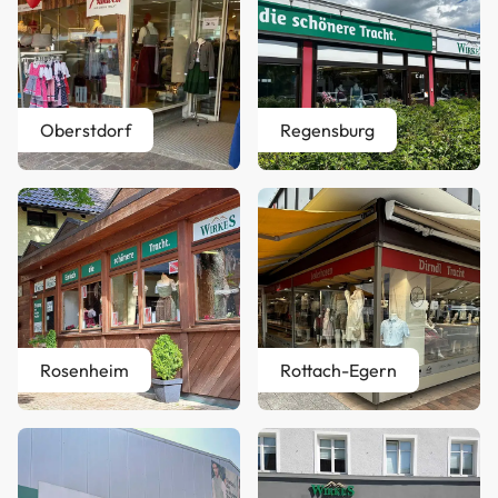
Oberstdorf
Regensburg
Rosenheim
Rottach-Egern