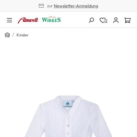
zur
Newsletter-Anmeldung
alt springen
Home
/
Kinder
Bildergalerie überspringen