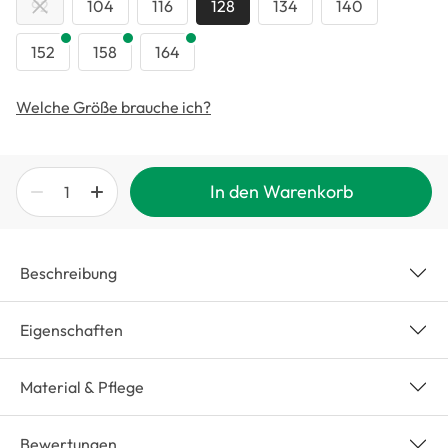
92
104
116
128
134
140
152
158
164
Welche Größe brauche ich?
In den Warenkorb
Beschreibung
Eigenschaften
Material & Pflege
Bewertungen