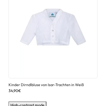
Ki
34
Kinder Dirndlbluse von Isar-Trachten in Weiß
34,90€
High-contrast mode