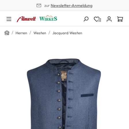
zur
Newsletter-Anmeldung
alt springen
Home
/
/
/
Herren
Westen
Jacquard Westen
Bildergalerie überspringen