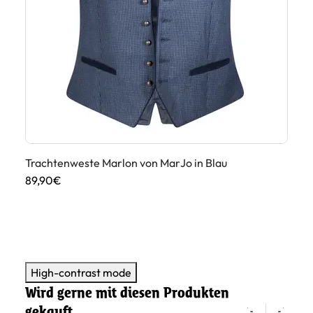
au
Trachtenweste Marlon von MarJo in Blau
Tr
89,90€
10
High-contrast mode
Wird gerne mit diesen Produkten
gekauft