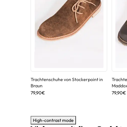
n nutria
Trachtenschuhe von Stockerpoint in
Tracht
Braun
Maddox
79,90€
79,90€
High-contrast mode