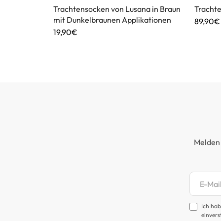
n Maddox in
Trachtensocken von Lusana in Braun
Tracht
mit Dunkelbraunen Applikationen
89,90€
19,90€
Melden 
Newsl
Ich hab
einvers