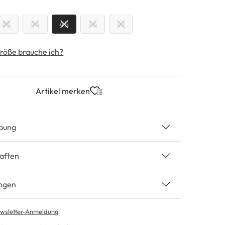
swählen
43
44
45
46
47
röße brauche ich?
Artikel merken
bung
aften
ngen
wsletter-Anmeldung