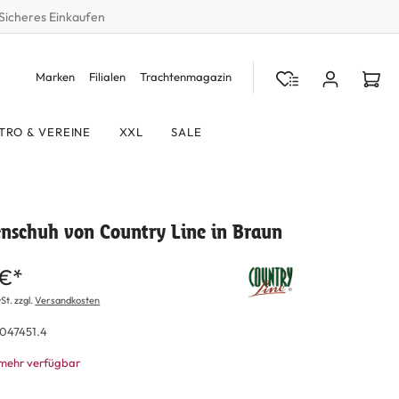
Sicheres Einkaufen
Marken
Filialen
Trachtenmagazin
TRO & VEREINE
XXL
SALE
enschuh von Country Line in Braun
 €*
St. zzgl.
Versandkosten
047451.4
 mehr verfügbar