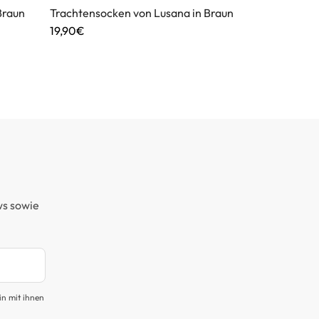
Braun
Trachtensocken von Lusana in Braun
Trachtenknie
Braun
19,90€
29,90€
ws sowie
in mit ihnen