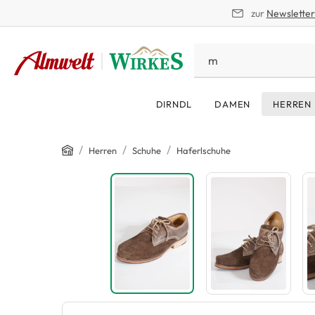
zur
Newslette
springen
Zur Hauptnavigation springen
DIRNDL
DAMEN
HERREN
Home
/
/
/
Herren
Schuhe
Haferlschuhe
Bildergalerie überspringen