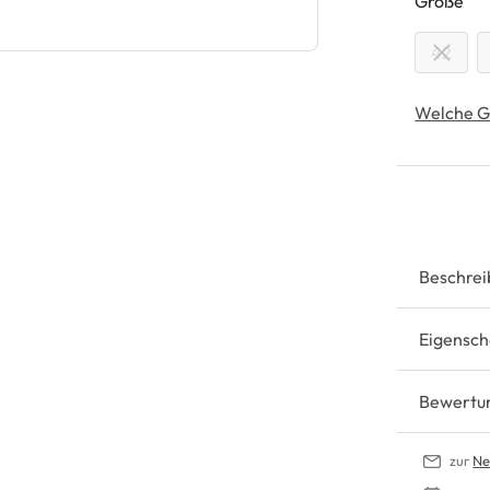
au
Größe
42
Welche G
Beschrei
Eigensch
Bewertu
zur
Ne