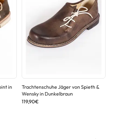
int in
Trachtenschuhe Jäger von Spieth &
Trachtenschu
Wensky in Dunkelbraun
Wensky in D
119,90€
99,90€