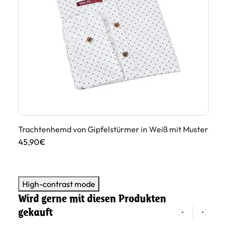
Trachte
uen
Fi
59
Trachtenhemd von Gipfelstürmer in Weiß mit Muster
45,90€
High-contrast mode
Wird gerne mit diesen Produkten
gekauft