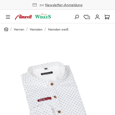
zur
Newsletter-Anmeldung
alt springen
Home
/
/
/
Herren
Hemden
Hemden weiß
Bildergalerie überspringen